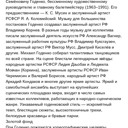
Семёновичу Годенко, бессменному художественному
руководителю и главному балетмейстеру (1963–1991). Его
предшественники — К. С. Мусин и заслуженный артист
РСФСР Я. А. Коломейский. Музыку для большинства
постановок Годенко создавал заслуженный артист РФ
Владимир Корнев. В разные годы музыку для коллектива
писали заслуженный деятель искусств РФ Александр Вагнер,
заслуженный работник культуры РФ Владимир Куксгаузен,
заслуженный артист РФ Виктор Мусс, Дмитрий Киселёв и
другие. Михаил Годенко собирал талантливых танцовщиков
по всей стране. На сцене блистали легендарные звёзды:
народные артистки РСФСР Лидия Дзьобак и Людмила
Мовчан (Коркина), заслуженные артисты РСФСР Иван
Черемисин и Валерий Борисов, народный артист РФ
Аркадий Кондаков и многие другие яркие артисты. Яркий и
самобытный ансамбль выступает на крупнейших
сценических площадках мира, входит в число самых
известных коллективов, работающих в народно-сценическом
жанре. Узнаваемый годенковский стиль — искромётный
темп, блестящие сюжеты, высокотехничные трюки,
белокурые красавицы и бравые парни.
Золотой фонд
При Годенко рождаются хореографические шедевры,