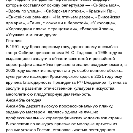
которые составляют основу репертуара — «Сибирь моя»,
«Вдоль по улице», «Сибирская потеха», «Красный Яр»,
«Енисейские речники», «На птичьем дворе», «Енисейская
ярмарка», «Танец с ложками и берестой», «У колодца»,
«Хороводная пляска с трещотками», «Вечерний звон»,
«Утушки» и многие другие.
Регалии
В 1991 году Красноярскому государственному ансамблю
танца Сибири присвоено имя М. С. Годенко; в 1995 году за
выдающиеся заслуги в области советской и российской
хореографии ансамблю присвоено звание академического; в
2009 году коллектив получил статус особо ценного объекта
культурного наследия Красноярского края; в 2021 году ему
вручена благодарность Президента РФ Владимира Путина за
заслуги в развитии отечественной культуры и искусства,
многолетнюю плодотворную деятельность.
Ансамбль сегодня
Ансамбль держит высокую профессиональную планку,
заданную мастером, являясь одним из лучших
профессиональных хореографических коллективов страны.
В коллектив по конкурсу приезжают молодые артисты из
разных уголков России, становясь частью легендарного