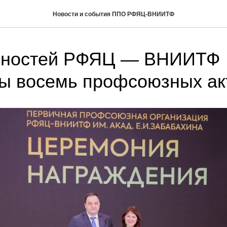
Новости и события ППО РФЯЦ-ВНИИТФ
рностей РФЯЦ — ВНИИТФ
ы восемь профсоюзных ак