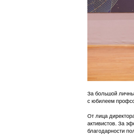
За большой личны
с юбилеем профс
От лица директор
активистов. За э
благодарности по