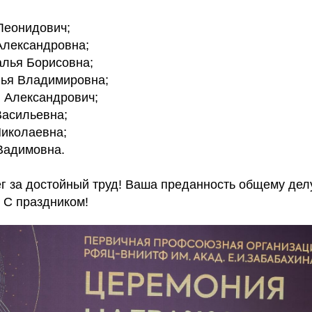
Леонидович;
Александровна;
лья Борисовна;
ья Владимировна;
 Александрович;
асильевна;
иколаевна;
Вадимовна.
г за достойный труд! Ваша преданность общему дел
 С праздником!