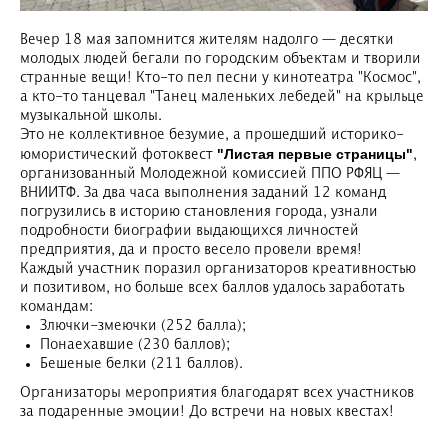
Вечер 18 мая запомнится жителям надолго — десятки
молодых людей бегали по городским объектам и творили
странные вещи! Кто-то пел песни у кинотеатра "Космос",
а кто-то танцевал "Танец маленьких лебедей" на крыльце
музыкальной школы.
Это не коллективное безумие, а прошедший историко-
"Листая первые страницы"
юмористический фотоквест
,
организованный Молодежной комиссией ППО РФЯЦ —
ВНИИТФ. За два часа выполнения заданий 12 команд
погрузились в историю становления города, узнали
подробности биографии выдающихся личностей
предприятия, да и просто весело провели время!
Каждый участник поразил организаторов креативностью
и позитивом, но больше всех баллов удалось заработать
командам:
Злючки-змеючки (252 балла);
Понаехавшие (230 баллов);
Бешеные белки (211 баллов).
Организаторы мероприятия благодарят всех участников
за подаренные эмоции! До встречи на новых квестах!