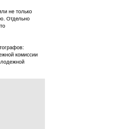
или не только
ью. Отдельно
то
тографов:
дежной комиссии
олодежной