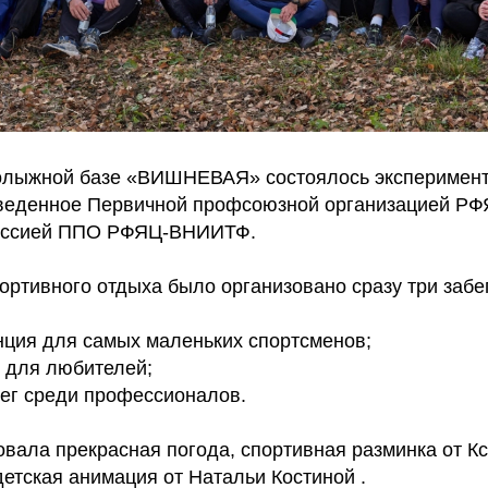
нолыжной базе «ВИШНЕВАЯ» состоялось эксперимен
оведенное Первичной профсоюзной организацией 
иссией ППО РФЯЦ-ВНИИТФ.
ртивного отдыха было организовано сразу три забег
анция для самых маленьких спортсменов;
г для любителей;
бег среди профессионалов.
овала прекрасная погода, спортивная разминка от К
етская анимация от Натальи Костиной .