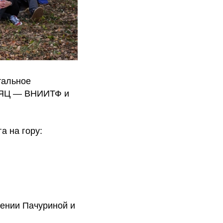
тальное
РФЯЦ — ВНИИТФ и
а на гору:
сении Пачуриной и