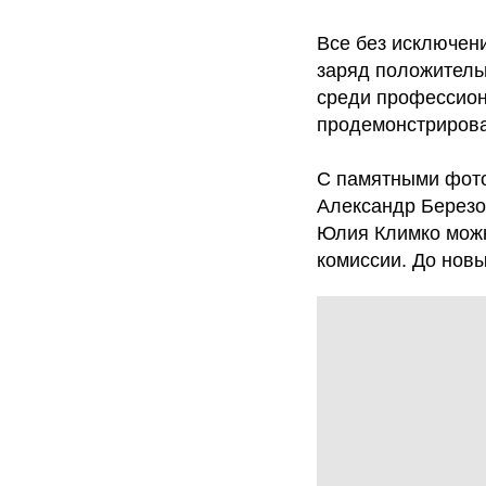
Все без исключени
заряд положитель
среди профессион
продемонстрирова
С памятными фото
Александр Березо
Юлия Климко мож
комиссии. До новы