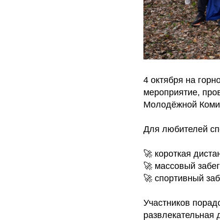
4 октября на гор
мероприятие, пр
Молодёжной Ком
Для любителей спо
🚀 короткая дист
🚀 массовый забе
🚀 спортивный за
Участников порад
развлекательная д