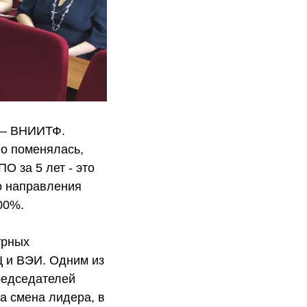
 — ВНИИТФ.
но поменялась,
О за 5 лет - это
о направления
00%.
урных
 и ВЭИ. Одним из
редседателей
а смена лидера, в