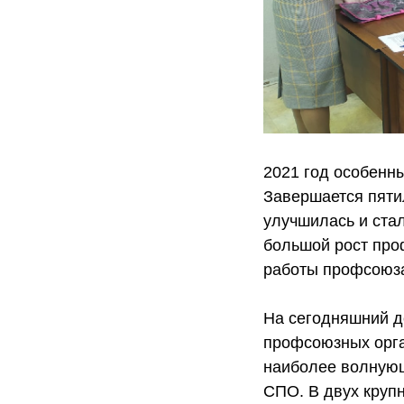
2021 год особен
Завершается пяти
улучшилась и стал
большой рост про
работы профсоюза
На сегодняшний д
профсоюзных орга
наиболее волнующ
СПО. В двух круп