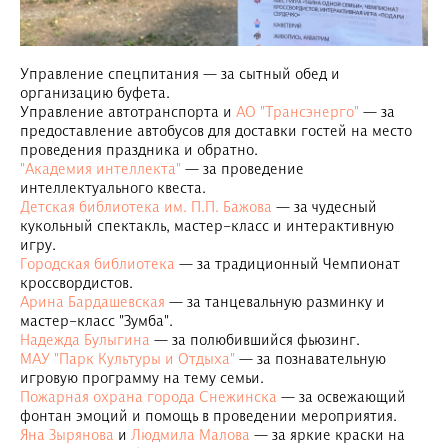
Управление спецпитания — за сытный обед и
организацию буфета.
Управление автотранспорта и
АО "Трансэнерго"
— за
предоставление автобусов для доставки гостей на место
проведения праздника и обратно.
"Академия интеллекта"
— за проведение
интеллектуального квеста.
Детская библиотека им. П.П. Бажова
— за чудесный
кукольный спектакль, мастер-класс и интерактивную
игру.
Городская библиотека
— за традиционный Чемпионат
кроссвордистов.
Арина Бардашевская
— за танцевальную разминку и
мастер-класс "Зумба".
Надежда Булыгина
— за полюбившийся фьюзинг.
МАУ "Парк Культуры и Отдыха"
— за познавательную
игровую программу на тему семьи.
Пожарная охрана города Снежинска
— за освежающий
фонтан эмоций и помощь в проведении мероприятия.
Яна Зырянова
и
Людмила Малова
— за яркие краски на