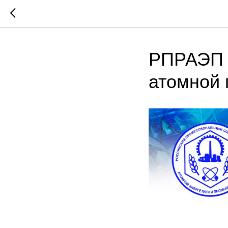
РПРАЭП п
атомной