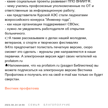
- какие социальные проекты развивает ППО ВНИИТФ;
- чему учились профсоюзные уполномоченные по ОТ и
ответственные за информационную работу;
- как представители Курской АЭС стали лауреатами
всероссийского конкурса "Инженер года";
- как наши организации поддерживают СВОих;
- нужно ли уведомлять работодателя об открытии
больничного.
👉А также рассказываем о делах нашей молодежи,
ветеранов, о спорте и творческих фестивалях
☕️Кто предпочитает полистать печатную версию, скоро
сможет это сделать - журналы уже направляются в наши
первички. А электронная версия ждет своих читателей на
profatom.ru
🔔Напоминаем, что на profatom.ru (раздел Библиотека) вы
можете подписаться на электронную версию Вестника
Профатома и получать его на свой e-mail как только он будет
сверстан.
Вестник профатома
СЕМЬЯ
БЛАГОПОЛУЧИЕ
2023-04-24 14:56