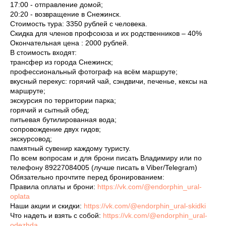
17:00 - отправление домой;
20:20 - возвращение в Снежинск.
Стоимость тура: 3350 рублей с человека.
Скидка для членов профсоюза и их родственников – 40%
Окончательная цена : 2000 рублей.
В стоимость входят:
трансфер из города Снежинск;
профессиональный фотограф на всём маршруте;
вкусный перекус: горячий чай, сэндвичи, печенье, кексы на
маршруте;
экскурсия по территории парка;
горячий и сытный обед;
питьевая бутилированная вода;
сопровождение двух гидов;
экскурсовод;
памятный сувенир каждому туристу.
По всем вопросам и для брони писать Владимиру или по
телефону 89227084005 (лучше писать в Viber/Telegram)
Обязательно прочтите перед бронированием:
Правила оплаты и брони:
https://vk.com/@endorphin_ural-
oplata
Наши акции и скидки:
https://vk.com/@endorphin_ural-skidki
Что надеть и взять с собой:
https://vk.com/@endorphin_ural-
odezhda