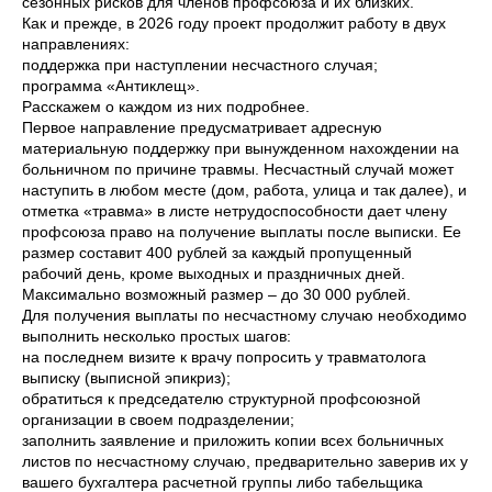
сезонных рисков для членов профсоюза и их близких.
Как и прежде, в 2026 году проект продолжит работу в двух
направлениях:
поддержка при наступлении несчастного случая;
программа «Антиклещ».
Расскажем о каждом из них подробнее.
Первое направление предусматривает адресную
материальную поддержку при вынужденном нахождении на
больничном по причине травмы. Несчастный случай может
наступить в любом месте (дом, работа, улица и так далее), и
отметка «травма» в листе нетрудоспособности дает члену
профсоюза право на получение выплаты после выписки. Ее
размер составит 400 рублей за каждый пропущенный
рабочий день, кроме выходных и праздничных дней.
Максимально возможный размер – до 30 000 рублей.
Для получения выплаты по несчастному случаю необходимо
выполнить несколько простых шагов:
на последнем визите к врачу попросить у травматолога
выписку (выписной эпикриз);
обратиться к председателю структурной профсоюзной
организации в своем подразделении;
заполнить заявление и приложить копии всех больничных
листов по несчастному случаю, предварительно заверив их у
вашего бухгалтера расчетной группы либо табельщика