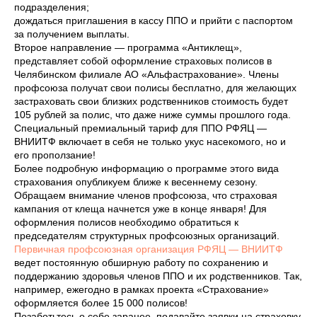
подразделения;
дождаться приглашения в кассу ППО и прийти с паспортом
за получением выплаты.
Второе направление — программа «Антиклещ»,
представляет собой оформление страховых полисов в
Челябинском филиале АО «Альфастрахование». Члены
профсоюза получат свои полисы бесплатно, для желающих
застраховать свои близких родственников стоимость будет
105 рублей за полис, что даже ниже суммы прошлого года.
Специальный премиальный тариф для ППО РФЯЦ —
ВНИИТФ включает в себя не только укус насекомого, но и
его проползание!
Более подробную информацию о программе этого вида
страхования опубликуем ближе к весеннему сезону.
️Обращаем внимание членов профсоюза, что страховая
кампания от клеща начнется уже в конце января! Для
оформления полисов необходимо обратиться к
председателям структурных профсоюзных организаций.
Первичная профсоюзная организация РФЯЦ — ВНИИТФ
ведет постоянную обширную работу по сохранению и
поддержанию здоровья членов ППО и их родственников. Так,
например, ежегодно в рамках проекта «Страхование»
оформляется более 15 000 полисов!
Позаботьтесь о себе заранее, подавайте заявки на страховку