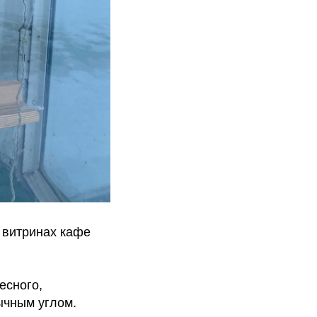
 витринах кафе
есного,
ычным углом.