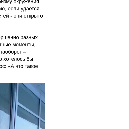
ризму окружения.
аю, если удается
тей - они открыто
ершенно разных
ютные моменты,
 наоборот –
о хотелось бы
с: «А что такое