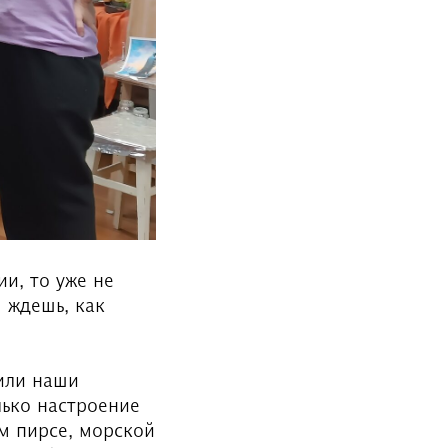
и, то уже не
м ждешь, как
зили наши
лько настроение
ем пирсе, морской