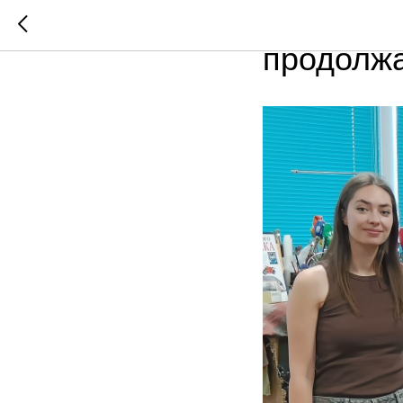
Инициати
продолжа