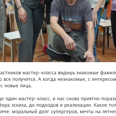
частников мастер-класса видишь знакомые фамили
о все получится. А когда незнакомые, с интересо
с новые лица.
ще один мастер-класс, и нас снова приятно пора
бора эскиза, до подходов и реализации. Какое то
рече: моральный долг супергероя, мечты на летн