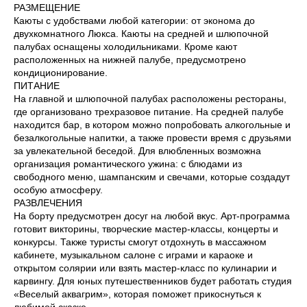
РАЗМЕЩЕНИЕ
Каюты с удобствами любой категории: от эконома до
двухкомнатного Люкса. Каюты на средней и шлюпочной
палубах оснащены холодильниками. Кроме кают
расположенных на нижней палубе, предусмотрено
кондиционирование.
ПИТАНИЕ
На главной и шлюпочной палубах расположены рестораны,
где организовано трехразовое питание. На средней палубе
находится бар, в котором можно попробовать алкогольные и
безалкогольные напитки, а также провести время с друзьями
за увлекательной беседой. Для влюбленных возможна
организация романтического ужина: с блюдами из
свободного меню, шампанским и свечами, которые создадут
особую атмосферу.
РАЗВЛЕЧЕНИЯ
На борту предусмотрен досуг на любой вкус. Арт-программа
готовит викторины, творческие мастер-классы, концерты и
конкурсы. Также туристы смогут отдохнуть в массажном
кабинете, музыкальном салоне с играми и караоке и
открытом солярии или взять мастер-класс по кулинарии и
карвингу. Для юных путешественников будет работать студия
«Веселый аквагрим», которая поможет прикоснуться к