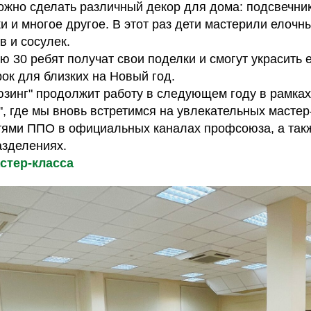
ожно сделать различный декор для дома: подсвечник
ки и многое другое. В этот раз дети мастерили елочн
в и сосулек.
ю 30 ребят получат свои поделки и смогут украсить 
ок для близких на Новый год.
зинг" продолжит работу в следующем году в рамка
", где мы вновь встретимся на увлекательных мастер
тями ППО в официальных каналах профсоюза, а такж
азделениях.
стер-класса