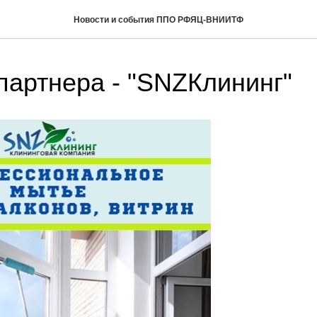
Новости и события ППО РФЯЦ-ВНИИТФ
партнера - "SNZКлининг"