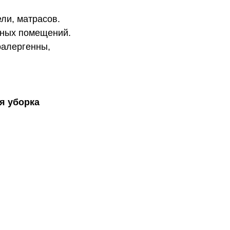
ли, матрасов.
нных помещений.
оалергенны,
ая уборка