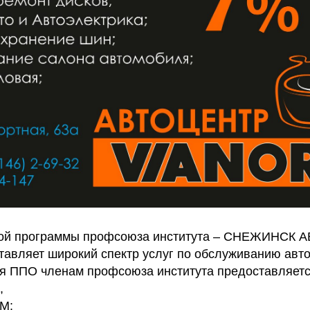
ной программы профсоюза института – СНЕЖИНСК
авляет широкий спектр услуг по обслуживанию авт
я ППО членам профсоюза института предоставляетс
,
М: