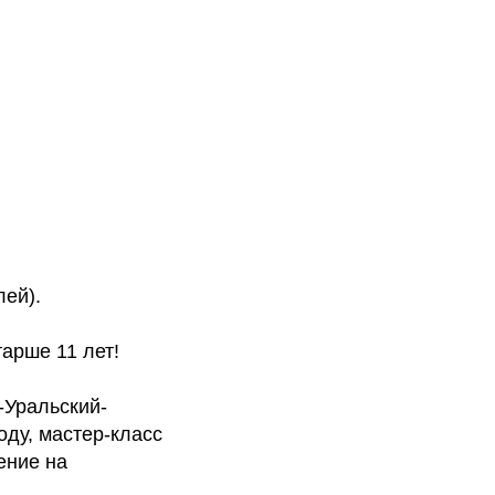
лей).
арше 11 лет!
-Уральский-
оду, мастер-класс
ение на