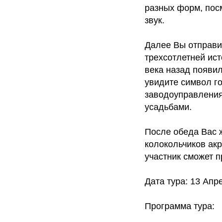
разных форм, посм
звук.
Далее Вы отправит
трехсотлетней ист
века назад появил
увидите символ г
заводоуправления
усадьбами.
После обеда Вас 
колокольчиков ак
участник сможет п
Дата тура: 13 Апр
Программа тура: