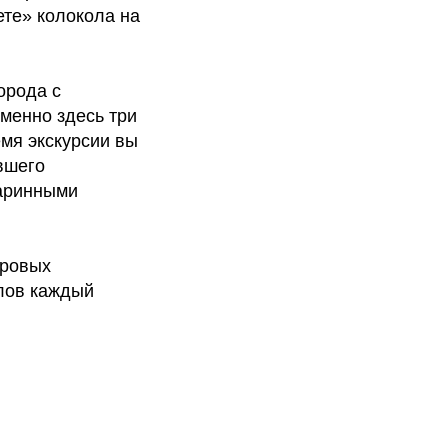
ете» колокола на
орода с
менно здесь три
емя экскурсии вы
вшего
таринными
оровых
лов каждый