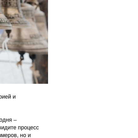
рией и
одня –
видите процесс
змеров, но и