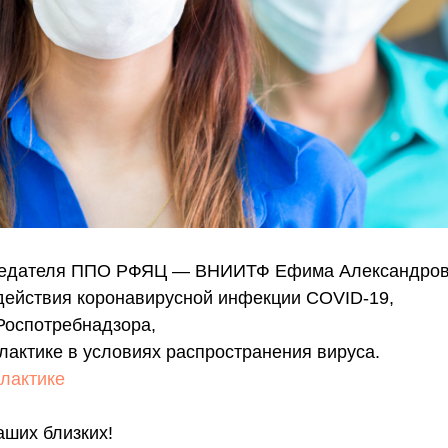
едателя ППО РФЯЦ — ВНИИТФ Ефима Александров
одействия коронавирусной инфекции COVID-19,
Роспотребнадзора,
лактике в условиях распространения вируса.
лактике
аших близких!