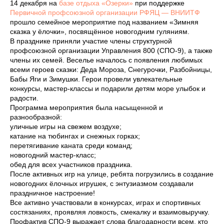
14 декабря на
базе отдыха «Озерки»
при поддержке
Первичной профсоюзной организации РФЯЦ — ВНИИТФ
прошло семейное мероприятие под названием «Зимняя
сказка у ёлочки», посвящённое новогодним гуляниям.
В празднике приняли участие члены структурной
профсоюзной организации Управления 800 (СПО-9), а также
члены их семей. Веселье началось с появления любимых
всеми героев сказки: Деда Мороза, Снегурочки, Разбойницы,
Бабы Яги и Зимушки. Герои провели увлекательные
конкурсы, мастер-классы и подарили детям море улыбок и
радости.
Программа мероприятия была насыщенной и
разнообразной:
уличные игры на свежем воздухе;
катание на тюбингах и снежных горках;
перетягивание каната среди команд;
новогодний мастер-класс;
обед для всех участников праздника.
После активных игр на улице, ребята погрузились в создание
новогодних ёлочных игрушек, с энтузиазмом создавали
праздничное настроение!
Все активно участвовали в конкурсах, играх и спортивных
состязаниях, проявляя ловкость, смекалку и взаимовыручку.
Профактив СПО-9 выражает слова благодарности всем, кто