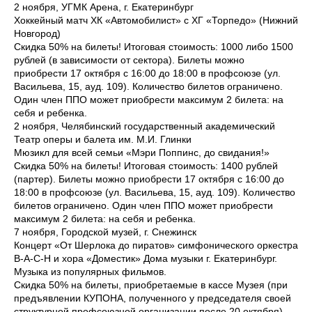
2 ноября, УГМК Арена, г. Екатеринбург
Хоккейный матч ХК «Автомобилист» с ХГ «Торпедо» (Нижний
Новгород)
Скидка 50% на билеты! Итоговая стоимость: 1000 либо 1500
рублей (в зависимости от сектора). Билеты можно
приобрести 17 октября с 16:00 до 18:00 в профсоюзе (ул.
Васильева, 15, ауд. 109). Количество билетов ограничено.
Один член ППО может приобрести максимум 2 билета: на
себя и ребенка.
2 ноября, Челябинский государственный академический
Театр оперы и балета им. М.И. Глинки
Мюзикл для всей семьи «Мэри Поппинс, до свидания!»
Скидка 50% на билеты! Итоговая стоимость: 1400 рублей
(партер). Билеты можно приобрести 17 октября с 16:00 до
18:00 в профсоюзе (ул. Васильева, 15, ауд. 109). Количество
билетов ограничено. Один член ППО может приобрести
максимум 2 билета: на себя и ребенка.
7 ноября, Городской музей, г. Снежинск
Концерт «От Шерлока до пиратов» симфонического оркестра
B-A-C-H и хора «Доместик» Дома музыки г. Екатеринбург.
Музыка из популярных фильмов.
Скидка 50% на билеты, приобретаемые в кассе Музея (при
предъявлении КУПОНА, полученного у председателя своей
структурной профсоюзной организации после 20 октября).