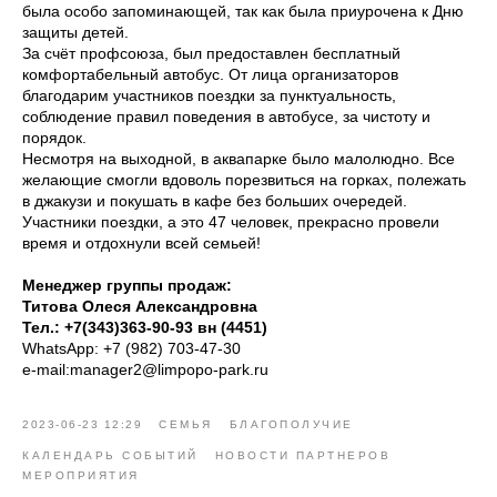
была особо запоминающей, так как была приурочена к Дню
защиты детей.
За счёт профсоюза, был предоставлен бесплатный
комфортабельный автобус. От лица организаторов
благодарим участников поездки за пунктуальность,
соблюдение правил поведения в автобусе, за чистоту и
порядок.
Несмотря на выходной, в аквапарке было малолюдно. Все
желающие смогли вдоволь порезвиться на горках, полежать
в джакузи и покушать в кафе без больших очередей.
Участники поездки, а это 47 человек, прекрасно провели
время и отдохнули всей семьей!
Менеджер группы продаж:
Титова Олеся Александровна
Тел.: +7(343)363-90-93 вн (4451)
WhatsApp: +7 (982) 703-47-30
e-mail:manager2@limpopo-park.ru
2023-06-23 12:29
СЕМЬЯ
БЛАГОПОЛУЧИЕ
КАЛЕНДАРЬ СОБЫТИЙ
НОВОСТИ ПАРТНЕРОВ
МЕРОПРИЯТИЯ