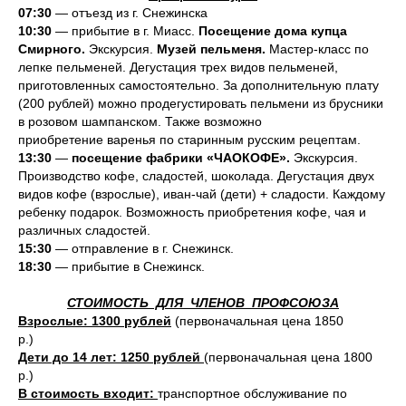
07:30
— отъезд из г. Снежинска
10:30
— прибытие в г. Миасс.
Посещение дома купца
Смирного.
Экскурсия.
Музей пельменя.
Мастер-класс по
лепке пельменей. Дегустация трех видов пельменей,
приготовленных самостоятельно. За дополнительную плату
(200 рублей) можно продегустировать пельмени из брусники
в розовом шампанском. Также возможно
приобретение варенья по старинным русским рецептам.
13:30
—
посещение фабрики «ЧАОКОФЕ».
Экскурсия.
Производство кофе, сладостей, шоколада. Дегустация двух
видов кофе (взрослые), иван-чай (дети) + сладости. Каждому
ребенку подарок. Возможность приобретения кофе, чая и
различных сладостей.
15:30
— отправление в г. Снежинск.
18:30
— прибытие в Снежинск.
СТОИМОСТЬ ДЛЯ ЧЛЕНОВ ПРОФСОЮЗА
Взрослые: 1300 рублей
(первоначальная цена 1850
р.)
Дети до 14 лет:
1250 рублей
(первоначальная цена 1800
р.)
В стоимость входит:
транспортное обслуживание по