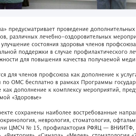
а» предусматривает проведение дополнительных
ов, различных лечебно-оздоровительных меропри
улучшение состояния здоровья членов профсоюза 
льной поддержки в случае профилактического леч
жности для повышения качества получаемой мед
ся для членов профсоюза как дополнение к услуг
 по ОМС бесплатно в рамках Программы государ
же как дополнение к комплексу мероприятий, пре
мой «Здоровье»
роекте сохранены наиболее востребованные напра
докринология, неврология, стоматология, офталь
ачи ЦМСЧ № 15, профилактория РФЯЦ — ВНИИТФ,
, «Виктория», «Синара», «Медея», стоматологии «