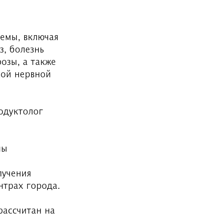
темы, включая
з, болезнь
озы, а также
кой нервной
одуктолог
ны
лучения
нтрах города.
рассчитан на