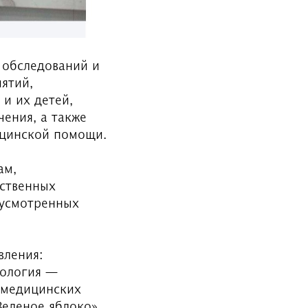
 обследований и
ятий,
и их детей,
ения, а также
ицинской помощи.
ам,
ственных
дусмотренных
вления:
мология —
 медицинских
Зеленое яблоко».