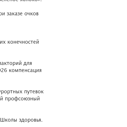
и заказе очков
их конечностей
лакторий для
026 компенсация
урортных путевок
ый профсоюзный
 Школы здоровья.