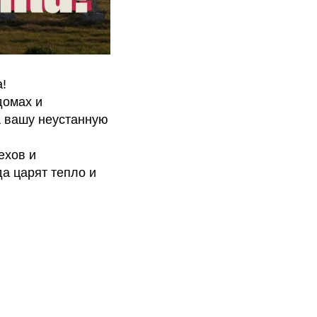
!
домах и
а вашу неустанную
ехов и
да царят тепло и